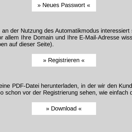
n der Nut­zung des Au­to­ma­tik­mo­dus in­te­res­siert
 vor al­lem Ih­re Do­main und Ih­re E-Mail-Adres­se wis
en auf die­ser Sei­te).
ei­ne PDF-Da­tei her­un­ter­la­den, in der wir den Kun­d
 so schon vor der Re­gis­trie­rung se­hen, wie ein­fach 