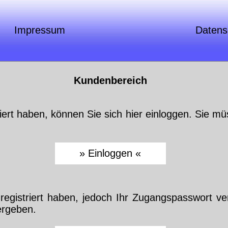
Im­pres­sum
Da­ten­
Kun­den­be­reich
riert ha­ben, kön­nen Sie sich hier ein­log­gen. Sie müs
gis­triert ha­ben, je­doch Ihr Zu­gangs­pass­wort ve
r­ge­ben.