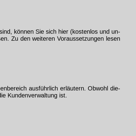
 sind, kön­nen Sie sich hier (kos­ten­los und un­
­sen. Zu den wei­te­ren Vor­aus­set­zun­gen le­sen
en­be­reich aus­führ­lich er­läu­tern. Ob­wohl die­
die Kun­den­ver­wal­tung ist.