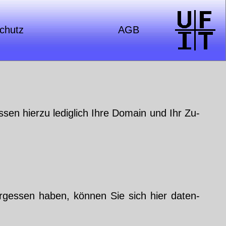
schutz
AGB
­sen hier­zu le­dig­lich Ih­re Do­main und Ihr Zu­
r­ges­sen ha­ben, kön­nen Sie sich hier da­ten­