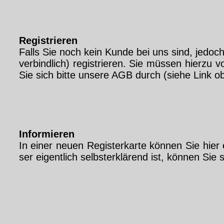
Re­gis­trie­ren
Falls Sie noch kein Kun­de bei uns sind, je­doch a
ver­bind­lich) re­gis­trie­ren. Sie müs­sen hier­zu
Sie sich bit­te un­se­re AGB durch (sie­he Link ob
In­for­mie­ren
In ei­ner neu­en Re­gis­ter­kar­te kön­nen Sie hier 
ser ei­gent­lich selbst­er­klä­rend ist, kön­nen Sie