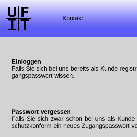
Kon­takt
Ein­log­gen
Falls Sie sich bei uns be­reits als Kun­de re­gis­t
gangs­pass­wort wis­sen.
Pass­wort ver­ges­sen
Falls Sie sich zwar schon bei uns als Kun­de re­
schutz­kon­form ein neu­es Zu­gangs­pass­wort ve